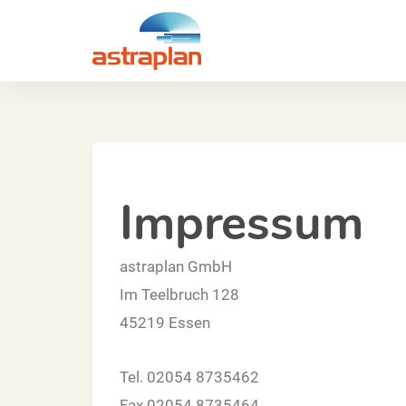
Zum
Inhalt
springen
Impressum
astraplan GmbH
Im Teelbruch 128
45219 Essen
Tel. 02054 8735462
Fax 02054 8735464