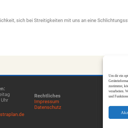
ichkeit, sich bei Streitigkeiten mit uns an eine Schlichtungs
Um dir ein op
Geräteinforma
zustimmst, kö
en:
verarbeiten. 
eitag
Rechtliches
und Funktione
 Uhr
Impressum
Datenschutz
Akz
straplan.de