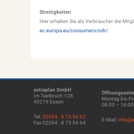
Streitigkeiten
Hier erhalten Sie als Verbraucher die Mögl
ec.europa.eu/consumers/odr/
astraplan GmbH
Öffnungszeit
Im Teelbruch 128
Montag bis Fr
45219 Essen
08:00 – 16:00
Tel.
02054 . 8 73 54 62
E-Mail:
info@a
Fax 02054 . 8 73 54 64