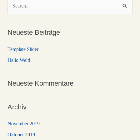
S
u
c
Neueste Beiträge
h
e
Template Slider
n
Hallo Welt!
n
a
Neueste Kommentare
c
h
:
Archiv
November 2019
Oktober 2019