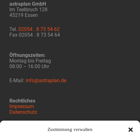
astraplan GmbH
Im Teelbruch 128
45219 Essen
Tel.
02054 . 8 73 54 62
Fax 02054 . 8 73 54 64
Öffnungszeiten:
Montag bis Freitag
08:00 – 16:00 Uhr
E-Mail:
info@astraplan.de
Rechtliches
Impressum
Datenschutz
Zustimmung verwalten